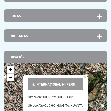
IDIOMAS
PROGRAMAS
UBICACIÓN
+
−
×
IE INTERNACIONAL MI PERU
Dirección:JIRON AYACUCHO 401
Ubigeo:AYACUCHO, HUANTA, HUANTA